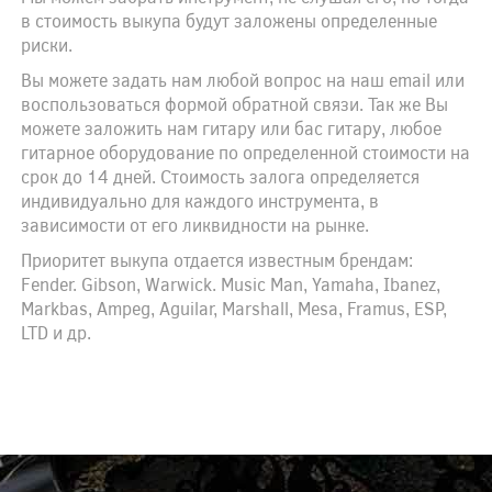
в стоимость выкупа будут заложены определенные
риски.
Вы можете задать нам любой вопрос на наш email или
воспользоваться формой обратной связи. Так же Вы
можете заложить нам гитару или бас гитару, любое
гитарное оборудование по определенной стоимости на
срок до 14 дней. Стоимость залога определяется
индивидуально для каждого инструмента, в
зависимости от его ликвидности на рынке.
Приоритет выкупа отдается известным брендам:
Fender. Gibson, Warwick. Music Man, Yamaha, Ibanez,
Markbas, Ampeg, Aguilar, Marshall, Mesa, Framus, ESP,
LTD и др.